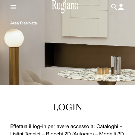
IT
/
EN
Area Riservata
LOGIN
Effettua il log-in per avere accesso a: Cataloghi –
Listini Tecnici – Blocchi 2D (Autocad) – Modelli 3D