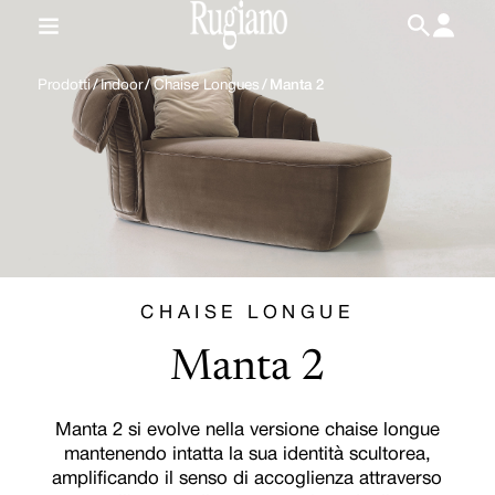
IT
/
EN
Prodotti
/
Indoor
/
Chaise Longues
/
Manta 2
CHAISE LONGUE
Manta 2
Manta 2 si evolve nella versione chaise longue
mantenendo intatta la sua identità scultorea,
amplificando il senso di accoglienza attraverso