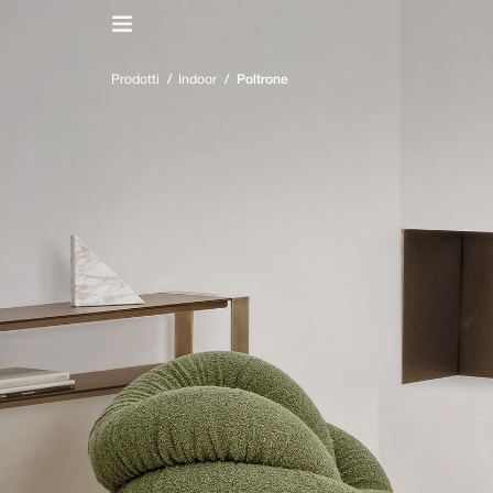
IT
/
EN
Prodotti
/
Indoor
/
Poltrone