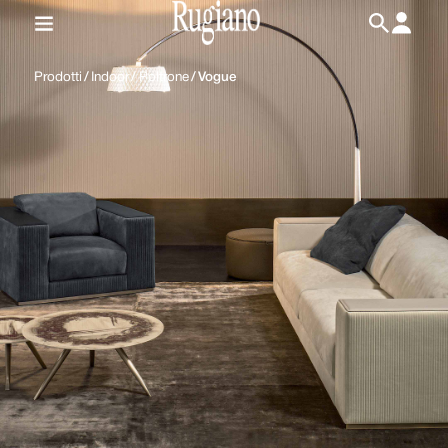
IT
/
EN
Prodotti
/
Indoor
/
Poltrone
/
Vogue