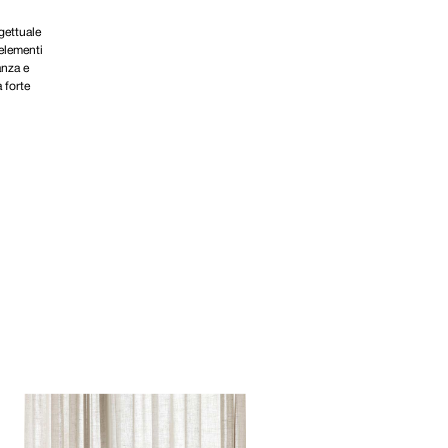
ogettuale
 elementi
anza e
 forte