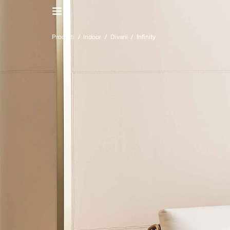
IT
/
EN
Prodotti
/
Indoor
/
Divani
/
Infinity