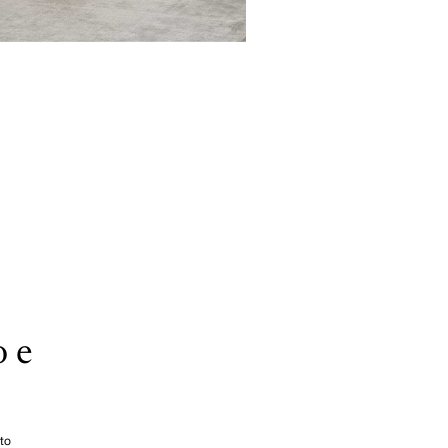
o e
tto