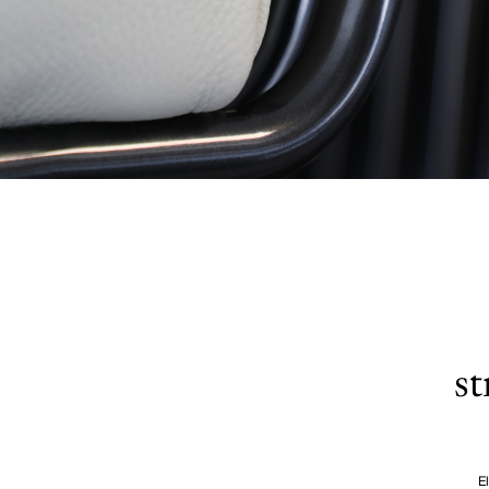
st
El