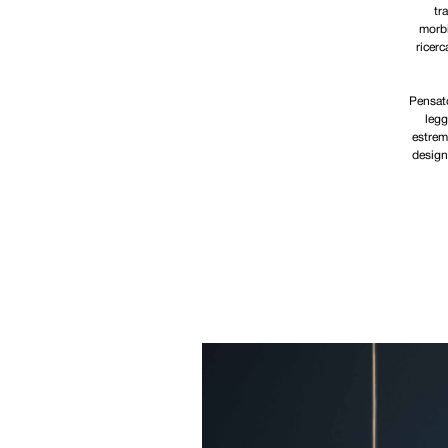
tr
morbi
ricerc
Pensato
legg
estrem
design 