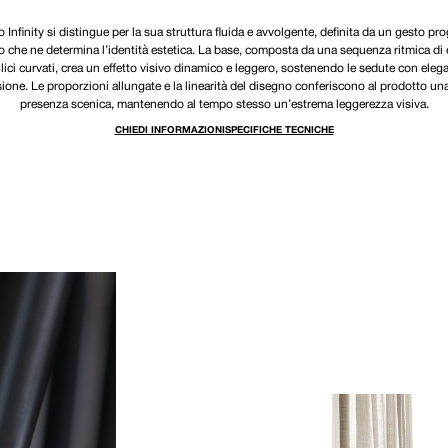
o Infinity si distingue per la sua struttura fluida e avvolgente, definita da un gesto pr
 che ne determina l’identità estetica. La base, composta da una sequenza ritmica di
lici curvati, crea un effetto visivo dinamico e leggero, sostenendo le sedute con eleg
sione. Le proporzioni allungate e la linearità del disegno conferiscono al prodotto una
presenza scenica, mantenendo al tempo stesso un’estrema leggerezza visiva.
CHIEDI INFORMAZIONI
SPECIFICHE TECNICHE