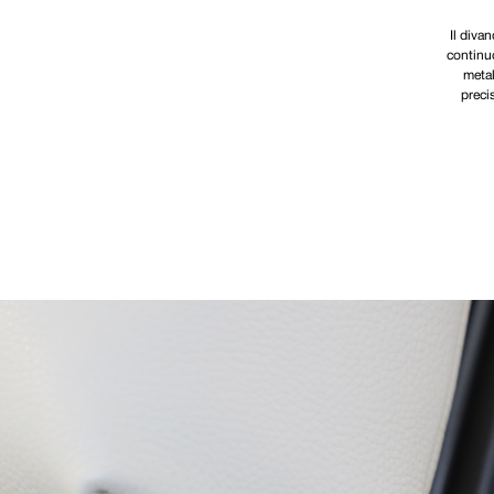
Il divan
continuo
metal
preci