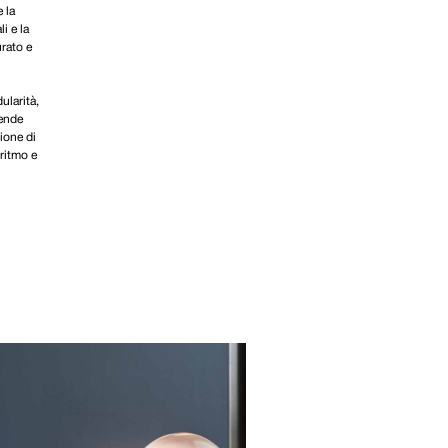
 la
i e la
urato e
ularità,
rende
ione di
 ritmo e