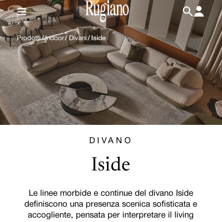
IT
/
EN
Prodotti
/
Indoor
/
Divani
/
Iside
DIVANO
Iside
Le linee morbide e continue del divano Iside
definiscono una presenza scenica sofisticata e
accogliente, pensata per interpretare il living