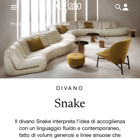
IT
/
EN
Prodotti
/
Indoor
/
Divani
/
Snake
DIVANO
Snake
Il divano Snake interpreta l’idea di accoglienza
con un linguaggio fluido e contemporaneo,
fatto di volumi generosi e linee sinuose che