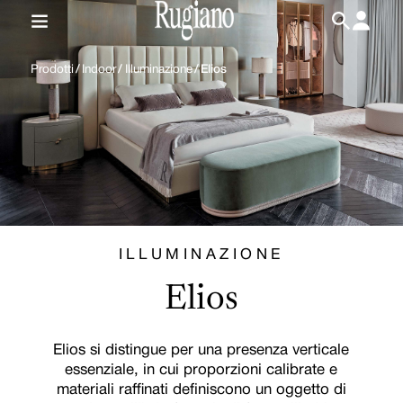
IT
/
EN
Prodotti
/
Indoor
/
Illuminazione
/
Elios
ILLUMINAZIONE
Elios
Elios si distingue per una presenza verticale
essenziale, in cui proporzioni calibrate e
materiali raffinati definiscono un oggetto di