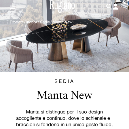
IT
/
EN
Prodotti
/
Indoor
/
Sedie
/
Manta New
SEDIA
Manta New
Manta si distingue per il suo design
accogliente e continuo, dove lo schienale e i
braccioli si fondono in un unico gesto fluido,