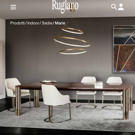
IT
/
EN
Prodotti
/
Indoor
/
Sedie
/
Marie