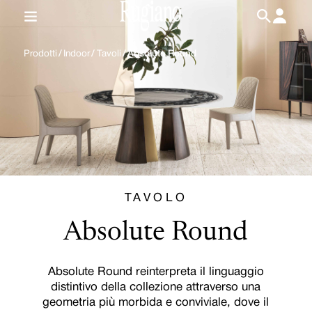
IT
/
EN
Prodotti
/
Indoor
/
Tavoli
/
Absolute Round
TAVOLO
Absolute Round
Absolute Round reinterpreta il linguaggio
distintivo della collezione attraverso una
geometria più morbida e conviviale, dove il