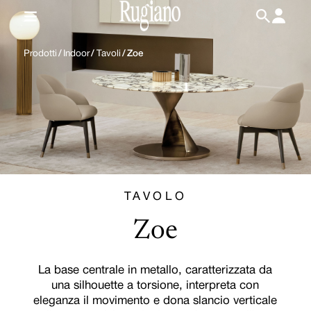
IT
/
EN
Prodotti
/
Indoor
/
Tavoli
/
Zoe
TAVOLO
Zoe
La base centrale in metallo, caratterizzata da
una silhouette a torsione, interpreta con
eleganza il movimento e dona slancio verticale