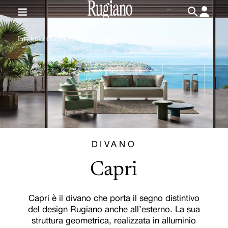
IT
/
EN
Prodotti
/
Outdoor
/
Divani
/
Capri
DIVANO
Capri
Capri è il divano che porta il segno distintivo
del design Rugiano anche all’esterno. La sua
struttura geometrica, realizzata in alluminio