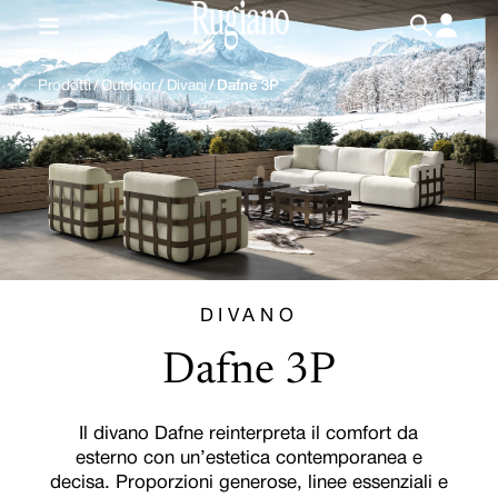
IT
/
EN
Prodotti
/
Outdoor
/
Divani
/
Dafne 3P
DIVANO
Dafne 3P
Il divano Dafne reinterpreta il comfort da
esterno con un’estetica contemporanea e
decisa. Proporzioni generose, linee essenziali e