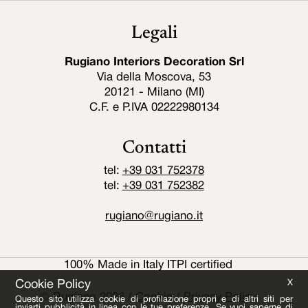
Legali
Rugiano Interiors Decoration Srl
Via della Moscova, 53
20121 - Milano (MI)
C.F. e P.IVA 02222980134
Contatti
tel:
+39 031 752378
tel:
+39 031 752382
rugiano@rugiano.it
100% Made in Italy ITPI certified
Cookie Policy
X
© Rugiano 2026
/
Cookie
/
Privacy Policy
Questo sito utilizza cookie di profilazione propri e di altri siti per