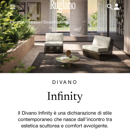
IT
/
EN
Prodotti
/
Outdoor
/
Divani
/
Infinity
DIVANO
Infinity
Il Divano Infinity è una dichiarazione di stile
contemporaneo che nasce dall’incontro tra
estetica scultorea e comfort avvolgente.