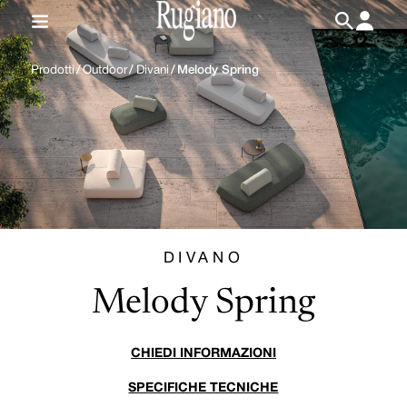
IT
/
EN
Prodotti
/
Outdoor
/
Divani
/
Melody Spring
DIVANO
Melody Spring
CHIEDI INFORMAZIONI
SPECIFICHE TECNICHE