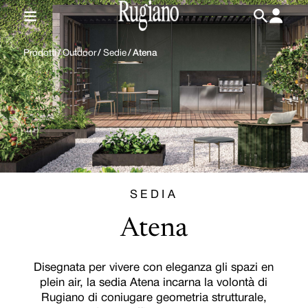
IT
/
EN
Prodotti
/
Outdoor
/
Sedie
/
Atena
SEDIA
Atena
Disegnata per vivere con eleganza gli spazi en
plein air, la sedia Atena incarna la volontà di
Rugiano di coniugare geometria strutturale,