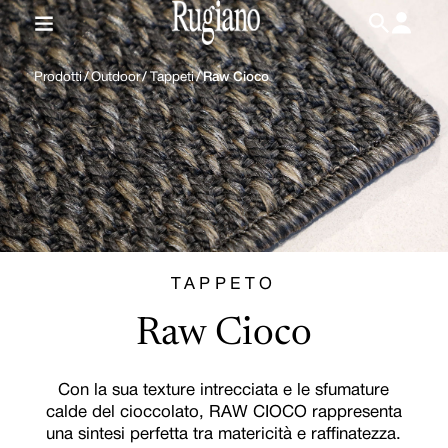
IT
/
EN
Prodotti
/
Outdoor
/
Tappeti
/
Raw Cioco
TAPPETO
Raw Cioco
Con la sua texture intrecciata e le sfumature
calde del cioccolato, RAW CIOCO rappresenta
una sintesi perfetta tra matericità e raffinatezza.