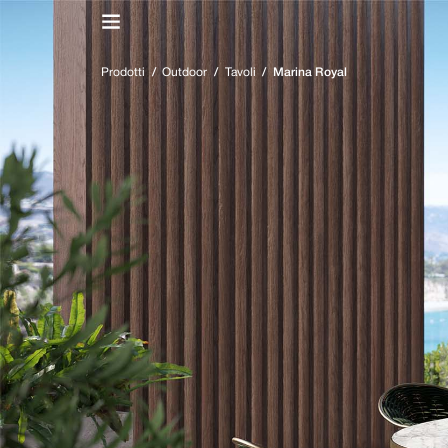
IT
/
EN
Prodotti
/
Outdoor
/
Tavoli
/
Marina Royal