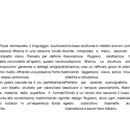
oyal reinterpreta il linguaggio scultoreo
Una base scultorea in metallo bronzo out
ollezione Marina in una versione tonda di
corda intrecciata a mano, secondo l
impatto visivo. Pensato per definire il
lavorazione Rugiano, caratterizza t
ella convivialità all’aperto, questo tavolo
collezione Marina. La struttura, so
roporzioni generose a dettagli artigianali
dinamica, crea un raffinato gioco di pieni
simo livello, offrendo una presenza forte ma
donando leggerezza visiva senza rinu
o stesso armoniosa.
stabilità e robustezza.
 in pietra naturale da 2 cm, perfettamente
Perfetto per verande scenografiche, 
, con bisello, studiato per valorizzare la
esclusivi o terrazze panoramiche, Mari
za materica della superficie. Il formato
Tondo è un tavolo che racconta il lusso 
vita alla condivisione, trasformando ogni
del design Rugiano, dove ogni material
o outdoor in un’esperienza fluida e
gesto costruttivo trasmette auten
nte.
ricercatezza e savoir-faire italiano.