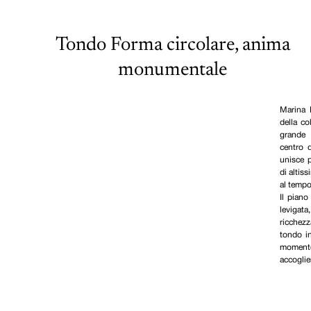
Tondo Forma circolare, anima
monumentale
Marina R
della c
grande 
centro d
unisce p
di altis
al temp
Il piano
levigata
ricchez
tondo in
moment
accoglie