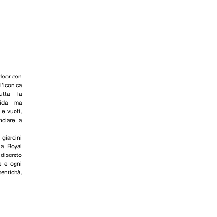
door con
’iconica
utta la
lida ma
 e vuoti,
nciare a
giardini
na Royal
discreto
e e ogni
ticità,