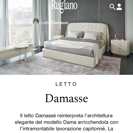
IT
/
EN
Prodotti
/
Indoor
/
Letti
/
Damasse
LETTO
Damasse
Il letto Damassé reinterpreta l’architettura
elegante del modello Dama arricchendola con
l’intramontabile lavorazione capitonné. La