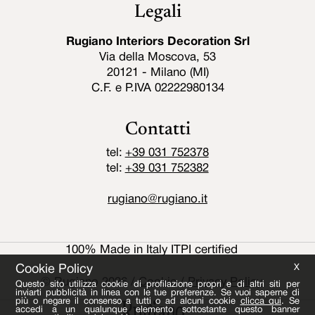
Legali
Rugiano Interiors Decoration Srl
Via della Moscova, 53
20121 - Milano (MI)
C.F. e P.IVA 02222980134
Contatti
tel:
+39 031 752378
tel:
+39 031 752382
rugiano@rugiano.it
100% Made in Italy ITPI certified
Cookie Policy
X
© Rugiano 2026
/
Cookie
/
Privacy Policy
Questo sito utilizza cookie di profilazione propri e di altri siti per
inviarti pubblicità in linea con le tue preferenze. Se vuoi saperne di
più o negare il consenso a tutti o ad alcuni cookie
clicca qui
. Se
accedi a un qualunque elemento sottostante questo banner